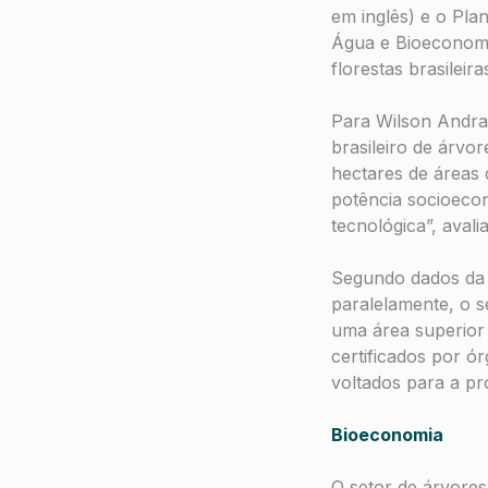
em inglês) e o Pla
Água e Bioeconomia
florestas brasilei
Para Wilson Andrad
brasileiro de árvor
hectares de áreas
potência socioeco
tecnológica”, avali
Segundo dados da A
paralelamente, o s
uma área superior 
certificados por ó
voltados para a pr
Bioeconomia
O setor de árvores