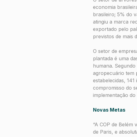
economia brasileir
brasileiro; 5% do 
atingiu a marca r
exportado pelo pa
previstos de mais 
O setor de empres
plantada é uma das
humana. Segundo d
agropecuário tem 
estabelecidas, 141
compromisso do se
implementação do C
Novas Metas
“A COP de Belém v
de Paris, e absol