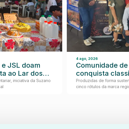
4 ago, 2026
 e JSL doam
Comunidade de
ita ao Lar dos
conquista class
tas
Especial" em fes
ariar, iniciativa da Suzano
Produzidas de forma susten
al
cinco rótulos da marca reg