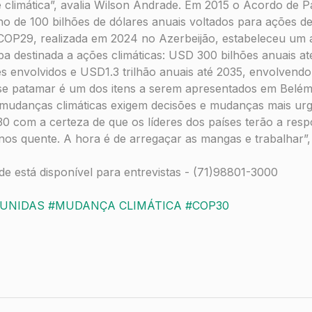
se climática”, avalia Wilson Andrade. Em 2015 o Acordo de P
o de 100 bilhões de dólares anuais voltados para ações de
COP29, realizada em 2024 no Azerbeijão, estabeleceu um
erba destinada a ações climáticas: USD 300 bilhões anuais a
es envolvidos e USD1.3 trilhão anuais até 2035, envolvendo
e patamar é um dos itens a serem apresentados em Belém
mudanças climáticas exigem decisões e mudanças mais ur
30 com a certeza de que os líderes dos países terão a resp
s quente. A hora é de arregaçar as mangas e trabalhar”, 
e está disponível para entrevistas - (71)98801-3000
 UNIDAS
#MUDANÇA CLIMÁTICA
#COP30