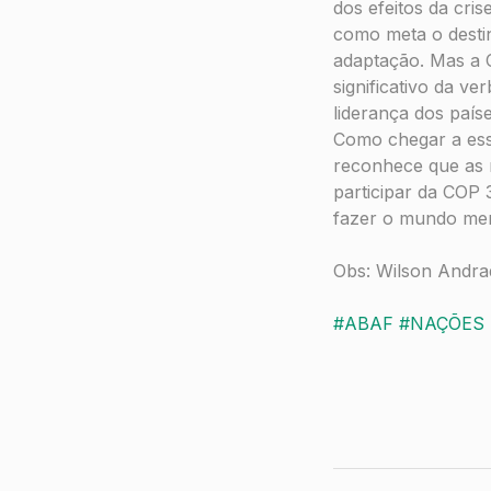
dos efeitos da cri
como meta o destin
adaptação. Mas a 
significativo da v
liderança dos país
Como chegar a ess
reconhece que as 
participar da COP 
fazer o mundo meno
Obs: Wilson Andrad
#ABAF
#NAÇÕES