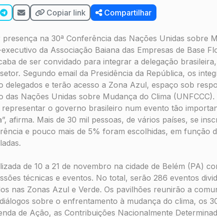
Copiar link
Compartilhar
r presença na 30ª Conferência das Nações Unidas sobre 
-executivo da Associação Baiana das Empresas de Base Flo
aba de ser convidado para integrar a delegação brasileir
setor. Segundo email da Presidência da República, os inte
 delegados e terão acesso a Zona Azul, espaço sob respo
 das Nações Unidas sobre Mudança do Clima (UNFCCC). 
epresentar o governo brasileiro num evento tão important
a”, afirma. Mais de 30 mil pessoas, de vários países, se in
erência e pouco mais de 5% foram escolhidas, em função da
ladas.
lizada de 10 a 21 de novembro na cidade de Belém (PA) c
ssões técnicas e eventos. No total, serão 286 eventos divi
ados nas Zonas Azul e Verde. Os pavilhões reunirão a comun
 diálogos sobre o enfrentamento à mudança do clima, os 30
genda de Ação, as Contribuições Nacionalmente Determinad