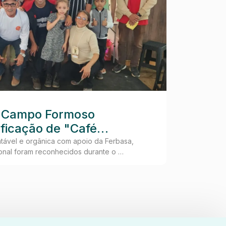
29 jul, 202
 Campo Formoso
Verac
ificação de "Café
identi
tival
lider
tável e orgânica com apoio da Ferbasa,
Após prime
ional foram reconhecidos durante o …
gestão de
ecoló