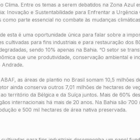
no Clima. Entre os temas a serem debatidos na Zona Azul e
: Inovação e Sustentabilidade para Enfrentar a Urgência 
ras como parte essencial no combate às mudanças climática
e esta é uma oportunidade única para falar sobre a impor
es cultivadas para fins industriais e para restauração dos 
 degradadas, sendo 10% apenas na Bahia. “O setor se tra
nômica que une produtividade, conservação ambiental e i
a Andrade.
BAF, as áreas de plantio no Brasil somam 10,5 milhões de
etor ainda conserva outros 7,01 milhões de hectares de ve
ao território da Bélgica e da Suíça juntos. Mais de 60% de
rgãos internacionais há mais de 20 anos. Na Bahia são 700 
odução e 500 mil hectares de área nativa preservada.
 cultivadas para fins industriais desempenha um papel fun