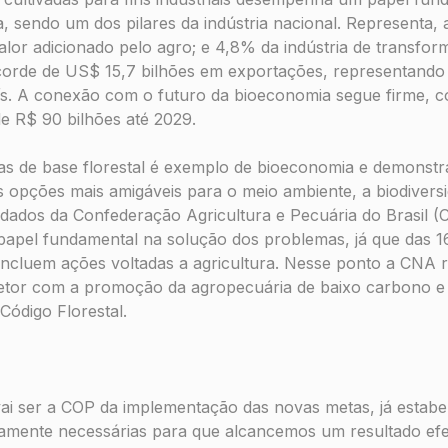
a, sendo um dos pilares da indústria nacional. Representa,
valor adicionado pelo agro; e 4,8% da indústria de transfo
ecorde de US$ 15,7 bilhões em exportações, representando
ís. A conexão com o futuro da bioeconomia segue firme, c
de R$ 90 bilhões até 2029.
as de base florestal é exemplo de bioeconomia e demonstr
 opções mais amigáveis para o meio ambiente, a biodiversi
ados da Confederação Agricultura e Pecuária do Brasil (
papel fundamental na solução dos problemas, já que das 
 incluem ações voltadas a agricultura. Nesse ponto a CNA 
tor com a promoção da agropecuária de baixo carbono e
ódigo Florestal.
ai ser a COP da implementação das novas metas, já estabe
utamente necessárias para que alcancemos um resultado ef