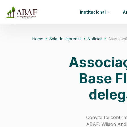
Institucional
Á
Home
Sala de Imprensa
Notícias
Associaç
Associa
Base Fl
deleg
Convite foi confir
ABAF, Wilson And