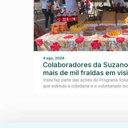
4 ago, 2026
Colaboradores da Suzano
mais de mil fraldas em vis
Idosos de Teixeira de Frei
Visita faz parte das ações do Programa Volunt
que estimula a cidadania e o voluntariado loc