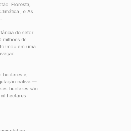
stão:
Floresta,
Climática ;
e
As
s
.
tância do setor
80 milhões de
nsformou em uma
novação
 hectares e,
getação nativa —
sses hectares são
mil hectares
damental na