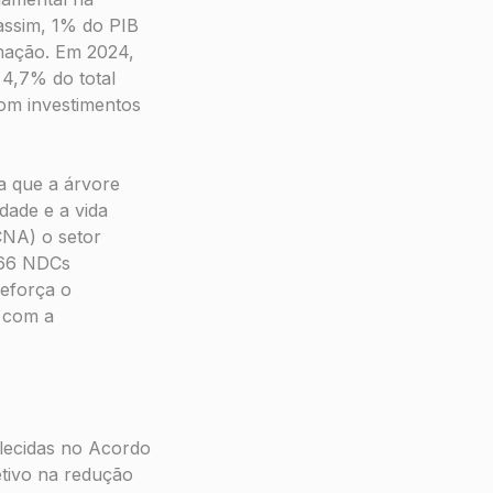
 assim, 1% do PIB
rmação. Em 2024,
 4,7% do total
om investimentos
a que a árvore
dade e a vida
CNA) o setor
166 NDCs
reforça o
 com a
lecidas no Acordo
etivo na redução