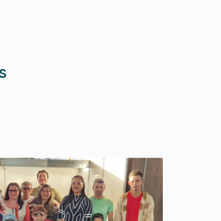
s
ABAF