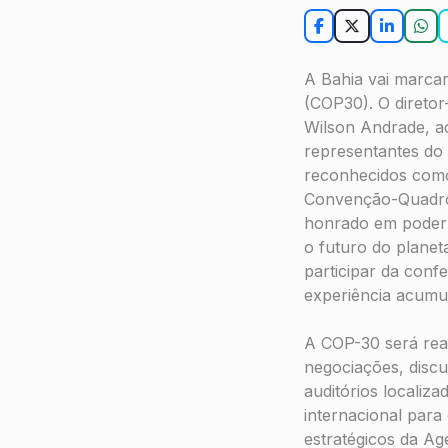
A Bahia vai marca
(COP30). O diretor
Wilson Andrade, ac
representantes do 
reconhecidos como
Convenção-Quadro
honrado em poder r
o futuro do planet
participar da conf
experiência acumu
A COP-30 será rea
negociações, discu
auditórios localiz
internacional para
estratégicos da A