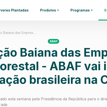
rvores Plantadas
Produtos
Programas
S
ão Baiana das Empres…
ABAF
ção Baiana das Emp
orestal - ABAF vai 
ação brasileira na
mado esta semana pela Presidência da República para o dir
rade