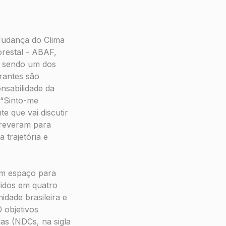
Mudança do Clima
restal - ABAF,
a, sendo um dos
grantes são
nsabilidade da
“Sinto-me
e que vai discutir
screveram para
 trajetória e
om espaço para
didos em quatro
idade brasileira e
 objetivos
as (NDCs, na sigla