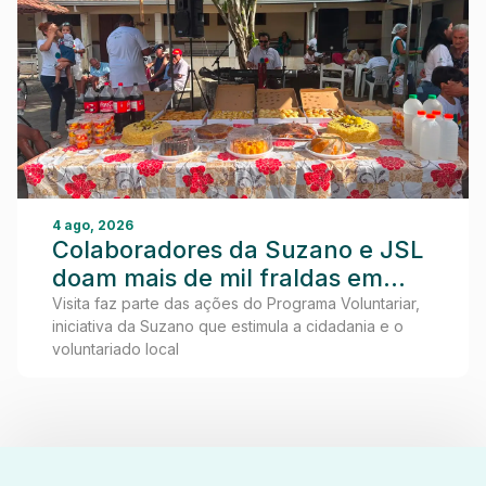
4 ago, 2026
Colaboradores da Suzano e JSL
doam mais de mil fraldas em
visita ao Lar dos Idosos de
Visita faz parte das ações do Programa Voluntariar,
iniciativa da Suzano que estimula a cidadania e o
Teixeira de Freitas
voluntariado local