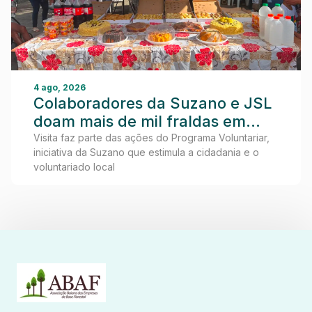
4 ago, 2026
Colaboradores da Suzano e JSL
doam mais de mil fraldas em
visita ao Lar dos Idosos de
Visita faz parte das ações do Programa Voluntariar,
iniciativa da Suzano que estimula a cidadania e o
Teixeira de Freitas
voluntariado local