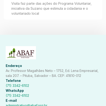
visita ao Lar dos Idosos de
Visita faz parte das ações do Programa Voluntariar,
iniciativa da Suzano que estimula a cidadania e o
Teixeira de Freitas
voluntariado local
Endereço
Av. Professor Magalhães Neto – 1752, Ed. Lena Empresarial,
sala 207. – Pituba, Salvador – BA. CEP: 41810-012
Telefone
(71) 3342-6102
WhatsApp
(71) 3342-6102
E-mail
administrativo@abaf.org.br