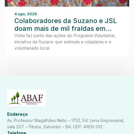
4 ago, 2026
Colaboradores da Suzano e JSL
doam mais de mil fraldas em
visita ao Lar dos Idosos de
Visita faz parte das ações do Programa Voluntariar,
iniciativa da Suzano que estimula a cidadania e o
Teixeira de Freitas
voluntariado local
Endereço
Av. Professor Magalhães Neto – 1752, Ed. Lena Empresarial,
sala 207. – Pituba, Salvador – BA. CEP: 41810-012
Telefone