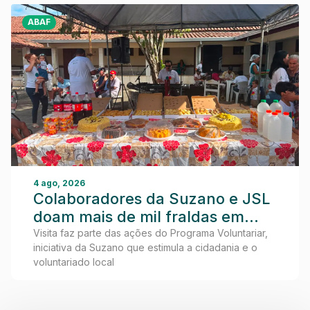
ABAF
4 ago, 2026
Colaboradores da Suzano e JSL
doam mais de mil fraldas em
visita ao Lar dos Idosos de
Visita faz parte das ações do Programa Voluntariar,
iniciativa da Suzano que estimula a cidadania e o
Teixeira de Freitas
voluntariado local