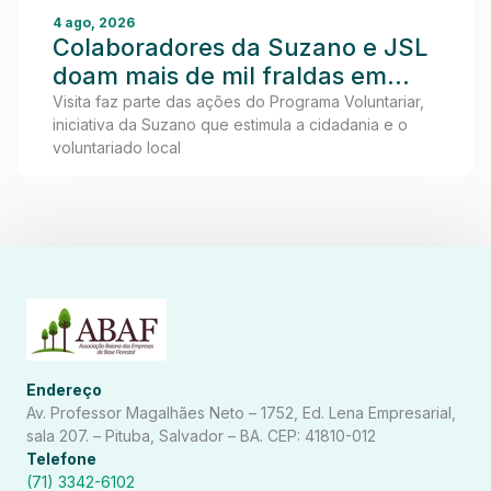
4 ago, 2026
Colaboradores da Suzano e JSL
doam mais de mil fraldas em
visita ao Lar dos Idosos de
Visita faz parte das ações do Programa Voluntariar,
iniciativa da Suzano que estimula a cidadania e o
Teixeira de Freitas
voluntariado local
Endereço
Av. Professor Magalhães Neto – 1752, Ed. Lena Empresarial,
sala 207. – Pituba, Salvador – BA. CEP: 41810-012
Telefone
(71) 3342-6102