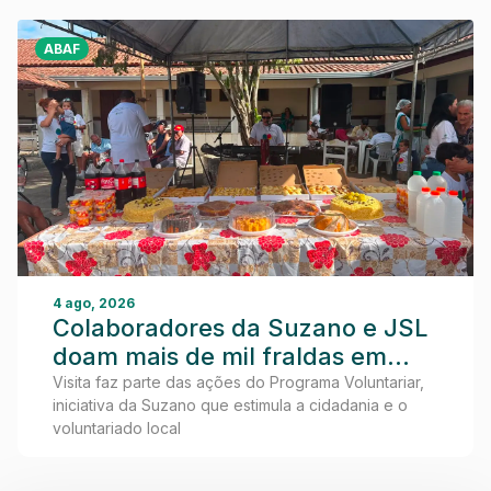
ABAF
4 ago, 2026
Colaboradores da Suzano e JSL
doam mais de mil fraldas em
visita ao Lar dos Idosos de
Visita faz parte das ações do Programa Voluntariar,
iniciativa da Suzano que estimula a cidadania e o
Teixeira de Freitas
voluntariado local