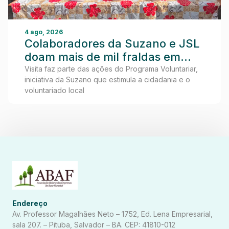
4 ago, 2026
Colaboradores da Suzano e JSL
doam mais de mil fraldas em
visita ao Lar dos Idosos de
Visita faz parte das ações do Programa Voluntariar,
iniciativa da Suzano que estimula a cidadania e o
Teixeira de Freitas
voluntariado local
Endereço
Av. Professor Magalhães Neto – 1752, Ed. Lena Empresarial,
sala 207. – Pituba, Salvador – BA. CEP: 41810-012