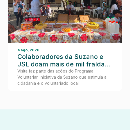
4 ago, 2026
Colaboradores da Suzano e
JSL doam mais de mil fraldas
em visita ao Lar dos Idosos de
Visita faz parte das ações do Programa
Voluntariar, iniciativa da Suzano que estimula a
Teixeira de Freitas
cidadania e o voluntariado local