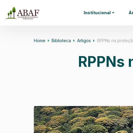
Institucional
Á
Home
Biblioteca
Artigos
RPPNs na proteçã
RPPNs n