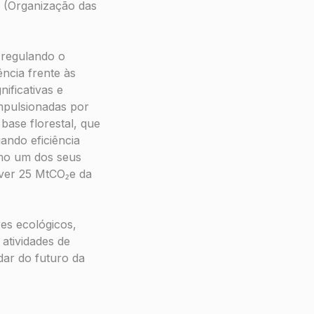
 (Organização das
 regulando o
ência frente às
ificativas e
mpulsionadas por
base florestal, que
ando eficiência
omo um dos seus
over 25 MtCO₂e da
es ecológicos,
 atividades de
dar do futuro da