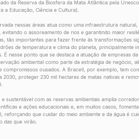
do da Reserva da Biosfera da Mata Atlântica pela Unesco
 a Educação, Ciência e Cultura).
rvada nessas áreas atua como uma infraestrutura natural,
 evitando o assoreamento de rios e garantindo maior resili
s, tão importantes para fazer frente às transformações sign
rões de temperatura e clima do planeta, principalmente i
. É nesse ponto que se destaca a atuação de empresas da 
rvação ambiental como parte da estratégia de negócio, ali
 e compromissos ousados. A Bracell, por exemplo, tem c
a 2030, proteger 230 mil hectares de matas nativas e rem
.
 e sustentável com as reservas ambientais amplia corredor
entíficas e ações educacionais e, em muitos casos, fomenta
l, reforçando que cuidar do meio ambiente e da água é cui
o das que virão.