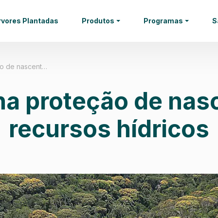
rvores Plantadas
Produtos
Programas
S
o de nascent…
a proteção de nas
recursos hídricos