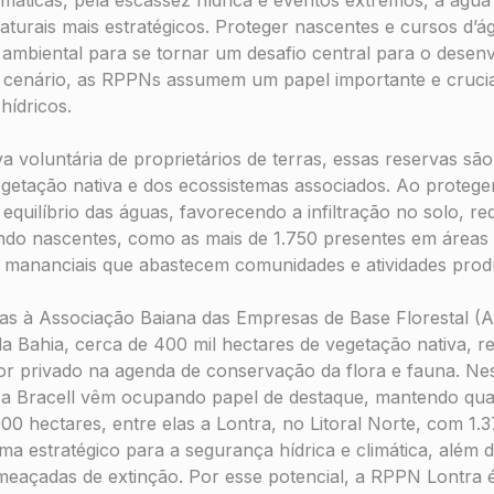
turais mais estratégicos. Proteger nascentes e cursos d’á
ambiental para se tornar um desafio central para o desen
 cenário, as RPPNs assumem um papel importante e crucial
hídricos.
iva voluntária de proprietários de terras, essas reservas sã
etação nativa e dos ecossistemas associados. Ao proteger
equilíbrio das águas, favorecendo a infiltração no solo, r
ndo nascentes, como as mais de 1.750 presentes em áreas 
e mananciais que abastecem comunidades e atividades prod
as à Associação Baiana das Empresas de Base Florestal (
a Bahia, cerca de 400 mil hectares de vegetação nativa, r
or privado na agenda de conservação da flora e fauna. Ne
a Bracell vêm ocupando papel de destaque, mantendo qu
0 hectares, entre elas a Lontra, no Litoral Norte, com 1.
oma estratégico para a segurança hídrica e climática, além 
meaçadas de extinção. Por esse potencial, a RPPN Lontra 