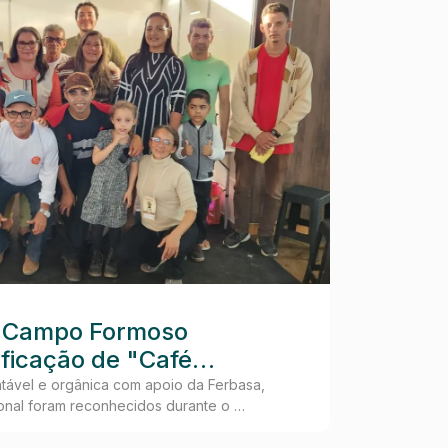
ABAF
29 jul, 202
 Campo Formoso
Verac
ificação de "Café
identi
tival
lider
tável e orgânica com apoio da Ferbasa,
Após prime
ional foram reconhecidos durante o …
gestão de
ecoló