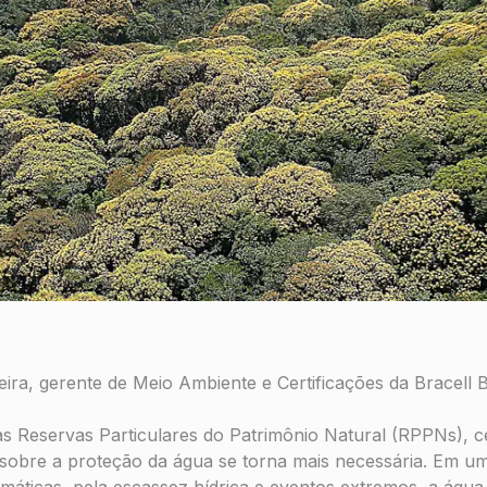
eira, gerente de Meio Ambiente e Certificações da Bracell 
s Reservas Particulares do Patrimônio Natural (RPPNs), c
o sobre a proteção da água se torna mais necessária. Em 
máticas, pela escassez hídrica e eventos extremos, a águ