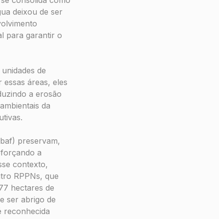
gua deixou de ser
volvimento
 para garantir o
o unidades de
 essas áreas, eles
eduzindo a erosão
ambientais da
utivas.
Abaf) preservam,
eforçando a
sse contexto,
atro RPPNs, que
377 hectares de
de ser abrigo de
é reconhecida