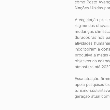
como Posto Avança
Nações Unidas para
A vegetação prese
regime das chuvas,
mudanças climática
duradouras nos pad
atividades humanas
incorporam a conse
produtiva a metas
objetivos da agend
atmosfera até 2030
Essa atuação firme
apoia pesquisas ci
turismo sustentáve
geração atual com