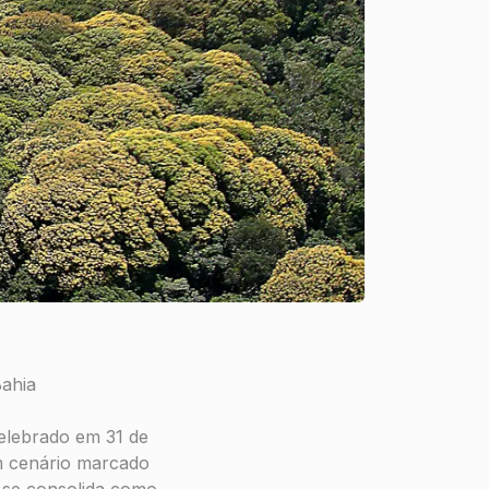
Bahia
elebrado em 31 de
um cenário marcado
a se consolida como