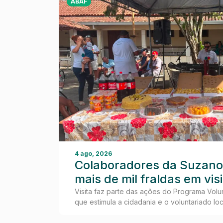
ABAF
4 ago, 2026
Colaboradores da Suzano
mais de mil fraldas em vis
Idosos de Teixeira de Frei
Visita faz parte das ações do Programa Volunt
que estimula a cidadania e o voluntariado loc