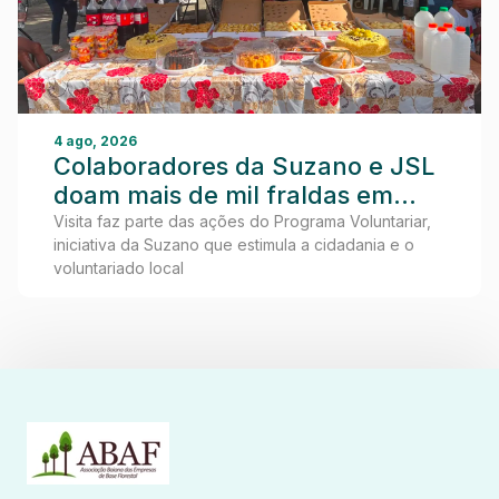
4 ago, 2026
Colaboradores da Suzano e JSL
doam mais de mil fraldas em
visita ao Lar dos Idosos de
Visita faz parte das ações do Programa Voluntariar,
iniciativa da Suzano que estimula a cidadania e o
Teixeira de Freitas
voluntariado local