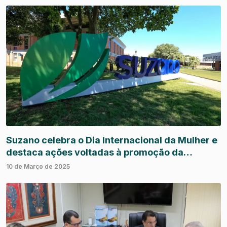
Suzano celebra o Dia Internacional da Mulher e
destaca ações voltadas à promoção da
diversidade e desenvolvimento de carreiras
10 de Março de 2025