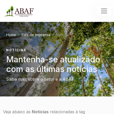
Home
Sala de Imprensa
Notícias
NOTÍCIAS
Mantenha-se atualizado
com as últimas notícias
Saiba mais sobre o setor e a ABAF
Veja abaixo as
Notícias
relacionadas à tag