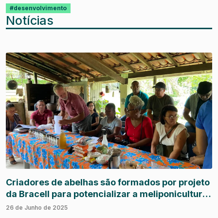
#desenvolvimento
Notícias
Criadores de abelhas são formados por projeto
da Bracell para potencializar a meliponicultura
em Mata de São João
26 de Junho de 2025