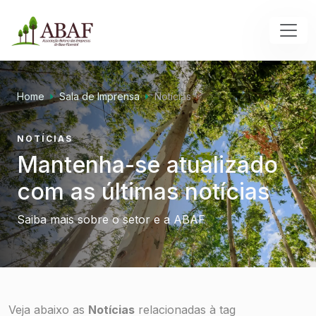
Home
Sala de Imprensa
Notícias
NOTÍCIAS
Mantenha-se atualizado
com as últimas notícias
Saiba mais sobre o setor e a ABAF
Veja abaixo as
Notícias
relacionadas à tag