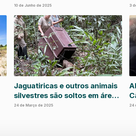
dos plantios de eucalipto
c
10 de Junho de 2025
3 d
n
Jaguatiricas e outros animais
A
silvestres são soltos em área
Câ
ambiental da Bracell na Bahia
P
24 de Março de 2025
24 
F