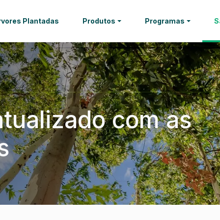
rvores Plantadas
Produtos
Programas
S
tualizado com as
s