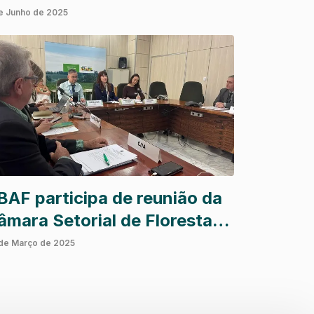
oncretas e impacto positivo
e Junho de 2025
o meio ambiente
BAF participa de reunião da
mara Setorial de Florestas
lantadas e evento da Rede
de Março de 2025
loresta