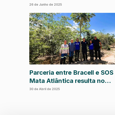
reserva da Bracell na Bahia
26 de Junho de 2025
Parceria entre Bracell e SOS
Mata Atlântica resulta no
plantio de 61 mil árvores em
30 de Abril de 2025
São Paulo