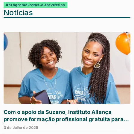
#programa-rotas-e-travessias
Notícias
Com o apoio da Suzano, Instituto Aliança
promove formação profissional gratuita para
jovens em Salvador e região sul da Bahia
3 de Julho de 2025