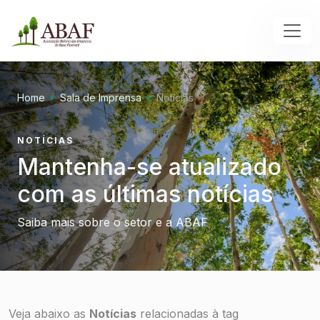
Home
Sala de Imprensa
Notícias
NOTÍCIAS
Mantenha-se atualizado
com as últimas notícias
Saiba mais sobre o setor e a ABAF
Veja abaixo as
Notícias
relacionadas à tag