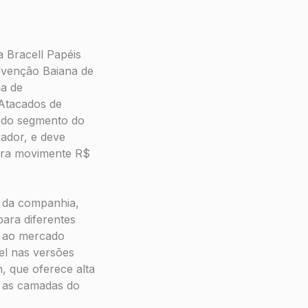
a Bracell Papéis
nvenção Baiana de
na de
Atacados de
r do segmento do
ador, e deve
feira movimente R$
o da companhia,
para diferentes
a ao mercado
el nas versões
, que oferece alta
e as camadas do