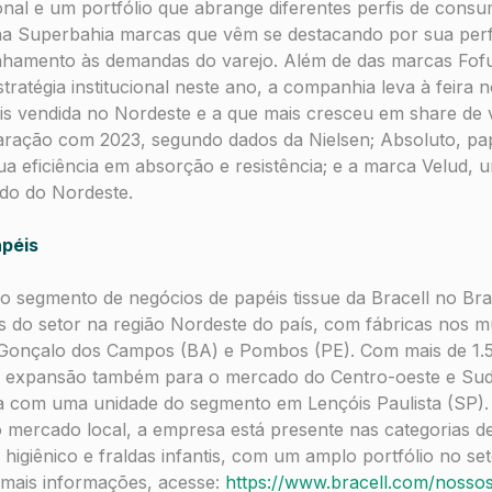
al e um portfólio que abrange diferentes perfis de consu
na Superbahia marcas que vêm se destacando por sua pe
inhamento às demandas do varejo. Além de das marcas Fof
stratégia institucional neste ano, a companhia leva à feir
is vendida no Nordeste e a que mais cresceu em share de 
ação com 2023, segundo dados da Nielsen; Absoluto, pap
a eficiência em absorção e resistência; e a marca Velud,
do do Nordeste.
apéis
 o segmento de negócios de papéis tissue da Bracell no Bra
s do setor na região Nordeste do país, com fábricas nos mu
Gonçalo dos Campos (BA) e Pombos (PE). Com mais de 1.
 expansão também para o mercado do Centro-oeste e Sudes
a com uma unidade do segmento em Lençóis Paulista (SP). 
 mercado local, a empresa está presente nas categorias de
higiênico e fraldas infantis, com um amplo portfólio no set
 mais informações, acesse:
https://www.bracell.com/nosso