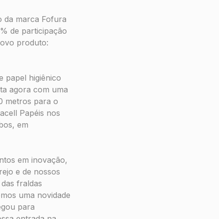
io da marca Fofura
7% de participação
novo produto:
 papel higiênico
onta agora com uma
0 metros para o
acell Papéis nos
mbos, em
entos em inovação,
rejo e de nossos
das fraldas
eremos uma novidade
egou para
ssa entrada na