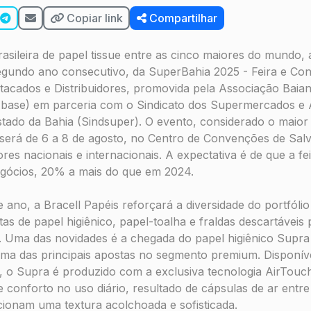
Copiar link
Compartilhar
asileira de papel tissue entre as cinco maiores do mundo, 
segundo ano consecutivo, da SuperBahia 2025 - Feira e Co
acados e Distribuidores, promovida pela Associação Baia
ase) em parceria com o Sindicato dos Supermercados e 
stado da Bahia (Sindsuper). O evento, considerado o maio
será de 6 a 8 de agosto, no Centro de Convenções de Salv
ores nacionais e internacionais. A expectativa é de que a 
gócios, 20% a mais do que em 2024.
e ano, a Bracell Papéis reforçará a diversidade do portfóli
as de papel higiênico, papel-toalha e fraldas descartáveis 
. Uma das novidades é a chegada do papel higiênico Supr
ma das principais apostas no segmento premium. Disponív
la, o Supra é produzido com a exclusiva tecnologia AirTouch
 conforto no uso diário, resultado de cápsulas de ar entr
ionam uma textura acolchoada e sofisticada.