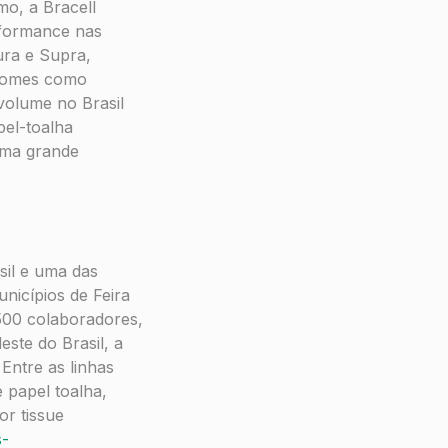
mo, a Bracell
rformance nas
ura e Supra,
a nomes como
volume no Brasil
el-toalha
 uma grande
sil e uma das
nicípios de Feira
500 colaboradores,
te do Brasil, a
Entre as linhas
 papel toalha,
or tissue
s-