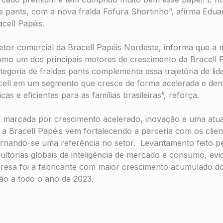
as pants, com a nova fralda Fofura Shortinho”, afirma Edu
acell Papéis.
etor comercial da Bracell Papéis Nordeste, informa que a
omo um dos principais motores de crescimento da Bracell 
egoria de fraldas pants complementa essa trajetória de li
cell em um segmento que cresce de forma acelerada e de
cas e eficientes para as famílias brasileiras”, reforça.
a marcada por crescimento acelerado, inovação e uma atu
 a Bracell Papéis vem fortalecendo a parceria com os clie
tornando-se uma referência no setor. Levantamento feito p
sultorias globais de inteligência de mercado e consumo, evi
esa foi a fabricante com maior crescimento acumulado do 
ão a todo o ano de 2023.