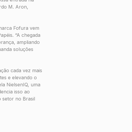
ardo M. Aron,
 marca Fofura vem
Papéis. “A chegada
derança, ampliando
manda soluções
ação cada vez mais
ntes e elevando o
ela NielsenIQ, uma
dencia isso ao
setor no Brasil