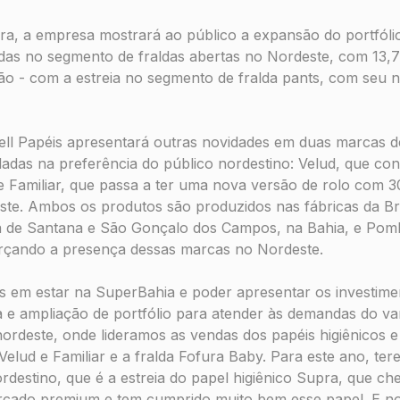
ira, a empresa mostrará ao público a expansão do portfól
ndas no segmento de fraldas abertas no Nordeste, com 13,
ão - com a estreia no segmento de fralda pants, com seu 
ell Papéis apresentará outras novidades em duas marcas de
dadas na preferência do público nordestino: Velud, que c
 Familiar, que passa a ter uma nova versão de rolo com 3
te. Ambos os produtos são produzidos nas fábricas da Br
ra de Santana e São Gonçalo dos Campos, na Bahia, e Po
çando a presença dessas marcas no Nordeste.
s em estar na SuperBahia e poder apresentar os investim
a e ampliação de portfólio para atender às demandas do va
rdeste, onde lideramos as vendas dos papéis higiênicos e 
Velud e Familiar e a fralda Fofura Baby. Para este ano, t
destino, que é a estreia do papel higiênico Supra, que ch
rcado premium e tem cumprido muito bem esse papel. E no