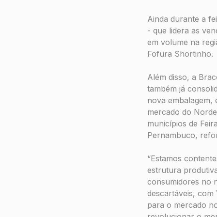
Ainda durante a fe
- que lidera as ve
em volume na regi
Fofura Shortinho.
Além disso, a Brac
também já consoli
nova embalagem, e
mercado do Nordes
municípios de Fei
Pernambuco, refor
“Estamos contente
estrutura produtiv
consumidores no no
descartáveis, com 
para o mercado nor
revolucionar o me